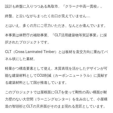
設計も終盤に入りつつある鳥取市、『クラーク中高一貫校』。
終盤、と云いながらまったく出口が見えていません…
とはいえ、多くの方にご尽力いただき、なんとか進んでいます。
本事業は林野庁の補助事業、『CLT活用建築物等実証事業』に採
択されたプロジェクトです。
CLT（Cross Laminated Timber）とは板材を直交方向に重ねてパ
ネル状にした素材。
軽量かつ構造要素として使え、木質表現を活かしたデザインが可
能な建築材料としてCO2削減（カーボンニュートラル）に貢献す
る建築材料として国が推進しています。
このプロジェクトでは屋根面にCLTを使って剛性の高い構面が耐
力壁のない大空間（ラーニングセンター）を生み出して、小屋構
造の智頭杉とCLTの天井面がそのまま現れる意匠としています。