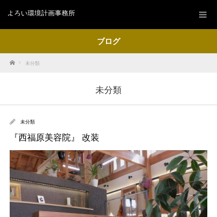
よろい環境計画事務所
ブログ
Home
未分類
未分類
未分類
『西福原美容院』 改装